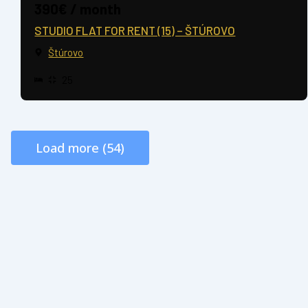
390€ / month
STUDIO FLAT FOR RENT (15) – ŠTÚROVO
Štúrovo
25
Load more (54)