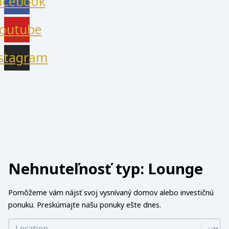
acebook
outube
stagram
Nehnuteľnosť typ: Lounge
Pomôžeme vám nájsť svoj vysnívaný domov alebo investičnú
ponuku. Preskúmajte našu ponuky ešte dnes.
Lokalita - Mesto
Select content